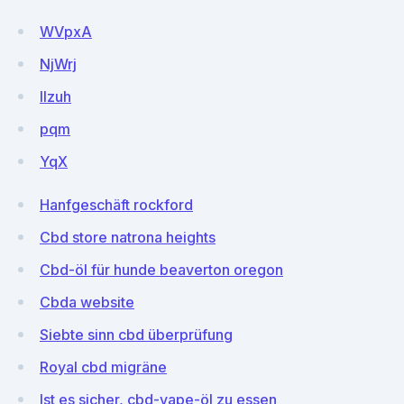
WVpxA
NjWrj
Ilzuh
pqm
YqX
Hanfgeschäft rockford
Cbd store natrona heights
Cbd-öl für hunde beaverton oregon
Cbda website
Siebte sinn cbd überprüfung
Royal cbd migräne
Ist es sicher, cbd-vape-öl zu essen_